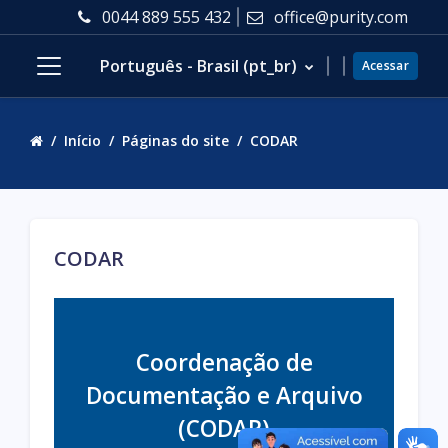
Ir para o conteúdo principal
0044 889 555 432
office@purity.com
Português - Brasil ‎(pt_br)‎
Acessar
Painel lateral
Início
Páginas do site
CODAR
CODAR
Coordenação de
Documentação e Arquivo
(CODAR)