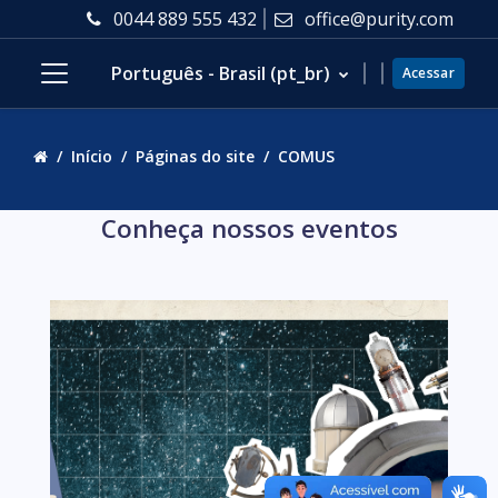
Ir para o conteúdo principal
0044 889 555 432
office@purity.com
Português - Brasil ‎(pt_br)‎
Acessar
Painel lateral
Início
Páginas do site
COMUS
Pular Conheça nossos eventos
Conheça nossos eventos