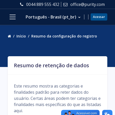
Ir para o conteúdo principal
0044 889 555 432
office@purity.com
Português - Brasil ‎(pt_br)‎
Acessar
Painel lateral
Início
Resumo da configuração do registro
Resumo de retenção de dados
Este resumo mostra as categorias e
finalidades padrão para reter dados do
usuário. Certas áreas podem ter categorias e
finalidades mais específicas do que as listadas
aqui.