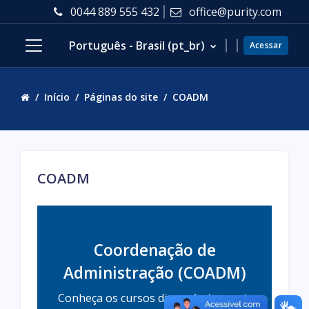
Ir para o conteúdo principal
0044 889 555 432
office@purity.com
Português - Brasil ‎(pt_br)‎
Acessar
Painel lateral
Início
Páginas do site
COADM
COADM
Coordenação de
Administração (COADM)
Conheça os cursos disponíveis e mais