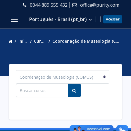
Ir para o conteúdo principal
0044 889 555 432
office@purity.com
Português - Brasil ‎(pt_br)‎
Acessar
Painel lateral
Início
Cursos
Coordenação de Museologia (COMUS)
Categorias de Cursos
Buscar cursos
Buscar cursos