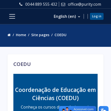
Skip to main content
0044 889 555 432
office@purity.com
English ‎(en)‎
Log in
Side panel
Home
Site pages
COEDU
COEDU
Coordenação de Educação em
Ciências (COEDU)
Conheça os cursos disponíveis e mais