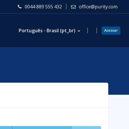
0044 889 555 432
office@purity.com
Português - Brasil ‎(pt_br)‎
Acessar