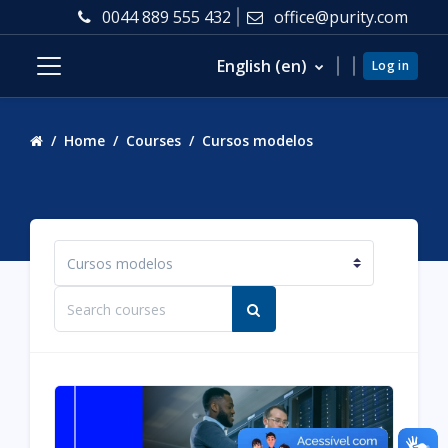
Skip to main content
0044 889 555 432
office@purity.com
English ‎(en)‎
Log in
Side panel
Home
Courses
Cursos modelos
Course categories
Search courses
Search courses