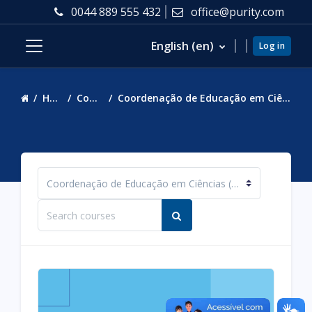
Skip to main content
0044 889 555 432
office@purity.com
English ‎(en)‎
Log in
Side panel
Home
Courses
Coordenação de Educação em Ciências (COEDU)
Course categories
Search courses
Search courses