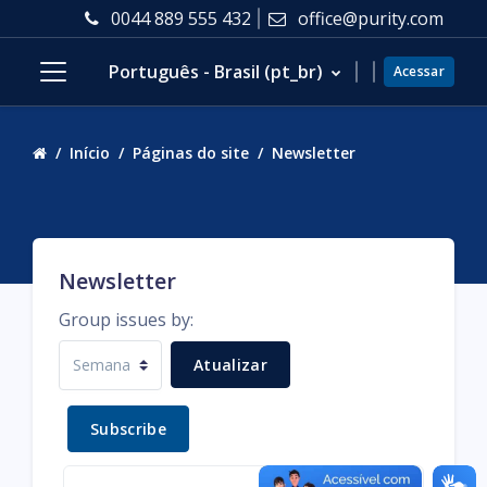
Ir para o conteúdo principal
0044 889 555 432
office@purity.com
Português - Brasil ‎(pt_br)‎
Acessar
Painel lateral
Início
Páginas do site
Newsletter
Newsletter
Group issues by:
Subscribe