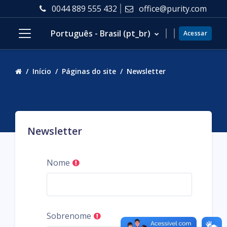
Ir para o conteúdo principal
0044 889 555 432
office@purity.com
Português - Brasil ‎(pt_br)‎
Acessar
Painel lateral
Início
Páginas do site
Newsletter
Newsletter
Nome
Sobrenome